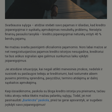
Svarbiausia sąlyga – atidžiai stebėti savo pajamas ir išlaidas, kad kredito
įsipareigojimai ir sąskaitų apmokėjimas nesukeltų problemų. Nerašyta
finansų pasaulio taisyklė – kredito įsipareigojimai neturėtų viršyti 40 %
bendrų pajamų.
Ne mažiau svarbu pasirūpinti oficialiomis pajamomis. Nors labai mažos ar
net neegzistuojančios pajamos kredito istorijos nesugadina, kreditoriui
tai bus aiškus signalas apie galimus sunkumus laiku vykdyti
įsipareigojimus.
Jei atsidūrei situacijoje, kai negali atlikti mėnesinės įmokos, nedelsk ir
susisiek su paslaugos teikėju ar kreditoriumi, kad rastumėte abiem
pusėms priimtiną sprendimą, pavyzdžiui, termino atidėjimą ar dalinį
sąskaitos apmokėjimą.
Kaip išsiaiškinome, paskola su bloga kredito istorija yra prieinama, tačiau
tokiu atveju reikia tikėtis mažiau palankių sąlygų. Todėl, jei nori
pasinaudoti
„Banknote“ paskola
, prieš tai gerai apsvarstyk, ar sugebėsi
įvykdyti savo įsipareigojimus!