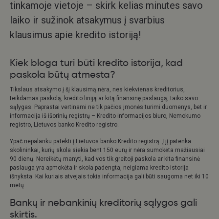
tinkamoje vietoje – skirk kelias minutes savo
laiko ir sužinok atsakymus į svarbius
klausimus apie kredito istoriją!
Kiek bloga turi būti kredito istorija, kad
paskola būtų atmesta?
Tikslaus atsakymo į šį klausimą nėra, nes kiekvienas kreditorius,
teikdamas paskolą, kredito liniją ar kitą finansinę paslaugą, taiko savo
sąlygas. Paprastai vertinami ne tik pačios įmonės turimi duomenys, bet ir
informacija iš išorinių registrų – Kredito informacijos biuro, Nemokumo
registro, Lietuvos banko Kredito registro.
Ypač nepalanku patekti į Lietuvos banko Kredito registrą. Į jį patenka
skolininkai, kurių skola siekia bent 150 eurų ir nėra sumokėta mažiausiai
90 dienų. Nereikėtų manyti, kad vos tik greitoji paskola ar kita finansinė
paslauga yra apmokėta ir skola padengta, neigiama kredito istorija
išnyksta. Kai kuriais atvejais tokia informacija gali būti saugoma net iki 10
metų.
Bankų ir nebankinių kreditorių sąlygos gali
skirtis.