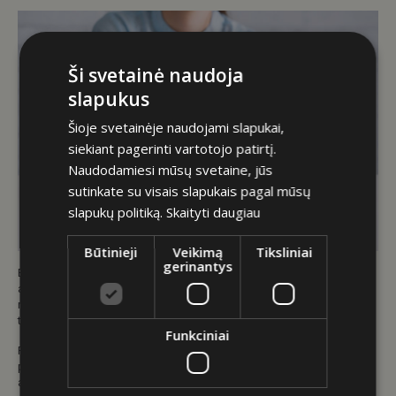
Ši svetainė naudoja
slapukus
Šioje svetainėje naudojami slapukai,
siekiant pagerinti vartotojo patirtį.
Naudodamiesi mūsų svetaine, jūs
sutinkate su visais slapukais pagal mūsų
slapukų politiką.
Skaityti daugiau
Būtinieji
Veikimą
Tiksliniai
gerinantys
Bankai ir kiti konservatyvesni kreditoriai savo klientus vertina labai
atidžiai, todėl paskola su bloga kredito istorija tokiu atveju yra praktiškai
neįmanoma. Lankstesnes sąlygas dažniau siūlo nebankiniai kreditoriai,
tačiau tai nereiškia, kad sugadinta kredito istorija bus ignoruojama.
Funkciniai
Paskola fiziniam asmeniui su sugadinta kredito istorija tikrai nebus tokia
palanki kaip žmogui, kuris visus mokėjimus vykdė laiku. Tai gali
atsispindėti tiek didesnėse palūkanose, tiek mažesnėje prieinamoje