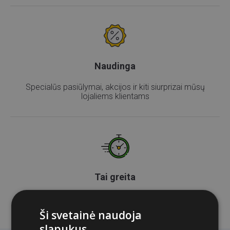
Naudinga
Specialūs pasiūlymai, akcijos ir kiti siurprizai mūsų
lojaliems klientams
Tai greita
Asmeninis paskolos pasiūlymas vos per 6 minučių
Ši svetainė naudoja
slapukus