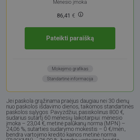
Mėnesio įmoka
86,41
€
Pateikti paraišką
Mokėjimo grafikas
Standartinė informacija
Jei paskola grąžinama praėjus daugiau nei 30 dienų
nuo paskolos išdavimo dienos, taikomos standartinės
paskolos sąlygos. Pavyzdžiui, pasiskolinus 800 €,
sudarius sutartį 60 mėnesių laikotarpiui: mėnesio
įmoka – 23,04 €, metinė palūkanų norma (MPN) –
24,06 %, sutarties sudarymo mokestis – 0 €/mėn.,
bendra vartojimo kredito kainos metinė norma