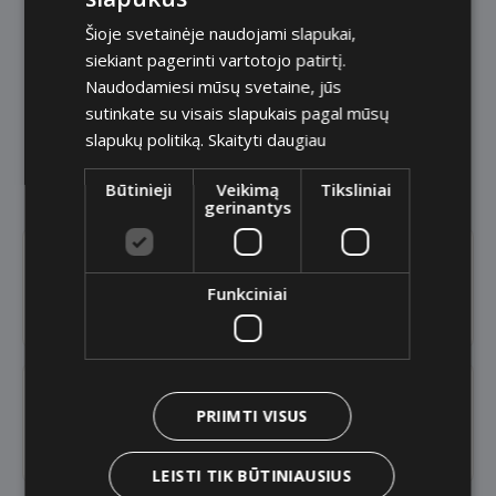
Šioje svetainėje naudojami slapukai,
siekiant pagerinti vartotojo patirtį.
Paskola pagal kiekvieno
Naudodamiesi mūsų svetaine, jūs
poreikius
sutinkate su visais slapukais pagal mūsų
slapukų politiką.
Skaityti daugiau
Išsirinkite sau tinkamiausią!
Būtinieji
Veikimą
Tiksliniai
gerinantys
Vartojimo paskola
Funkciniai
PRIIMTI VISUS
Paskola senjoram
LEISTI TIK BŪTINIAUSIUS