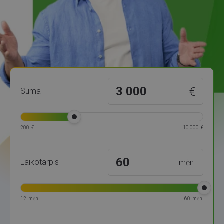
3 000
€
Suma
200
€
10 000
€
60
Laikotarpis
mėn.
12
mėn.
60
mėn.