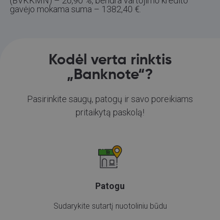
(BVKKMN) – 26,90 %, bendra vartojimo kredito
gavėjo mokama suma – 1382,40 €.
Kodėl verta rinktis
„Banknote“?
Pasirinkite saugų, patogų ir savo poreikiams
pritaikytą paskolą!
Patogu
Sudarykite sutartį nuotoliniu būdu