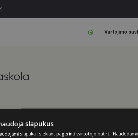
K
Vartojimo pas
askola
 naudoja slapukus
naudojami slapukai, siekiant pagerinti vartotojo patirtį. Naudodam