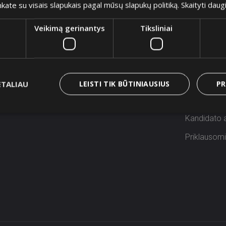
nkate su visais slapukais pagal mūsų slapukų politiką.
Skaityti daug
Veikimą gerinantys
Tiksliniai
Apie mus
Naudinga
Apie Banknote
Klausimai i
Kontaktai
Sutarties n
ETALIAU
LEISTI TIK BŪTINIAUSIUS
PR
Straipsniai
Privatumo p
Kandidato
Priklausomi 