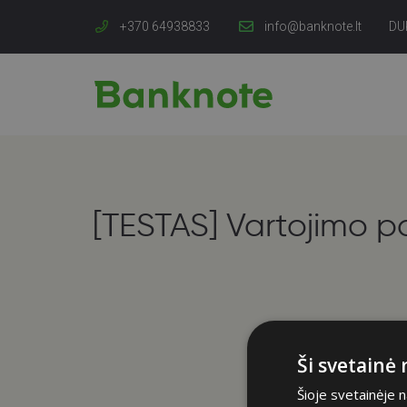
+370 64938833
info@banknote.lt
DU
[TESTAS] Vartojimo p
Ši svetainė
Šioje svetainėje 