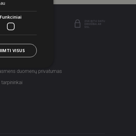
iau
Funkciniai
r atsakymai
uostatos
IIMTI VISUS
olitika
 asmens duomenų privatumas
tarpininkai