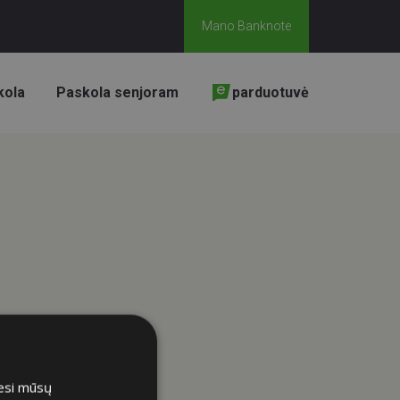
Mano Banknote
kola
Paskola senjoram
parduotuvė
iesi mūsų