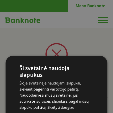
Mano Banknote
Ši svetainė naudoja
slapukus
Šioje svetainėje naudojami slapukai,
Mokėjimas negautas.
siekiant pagerinti vartotojo patirtį.
Naudodamiesi mūsų svetaine, jūs
Atrodo, kad mokėjimo procese įvyko klaida. Bandykite sumokėti dar kartą.
sutinkate su visais slapukais pagal mūsų
slapukų politiką.
Skaityti daugiau