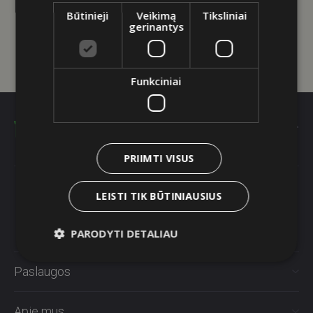
Bandykite dar kartą
Būtinieji
Veikimą
Tiksliniai
gerinantys
Funkciniai
PRIIMTI VISUS
LEISTI TIK BŪTINIAUSIUS
PARODYTI DETALIAU
Paslaugos
Apie mus