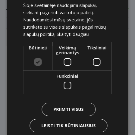
Šioje svetainėje naudojami slapukai,
Ar Banknote laikosi BDAR reikalavimų?
siekiant pagerinti vartotojo patirtį.
Naudodamiesi mūsų svetaine, jūs
sutinkate su visais slapukais pagal mūsų
slapukų politiką.
Skaityti daugiau
Užduokite savo klausimą
Būtinieji
Veikimą
Tiksliniai
gerinantys
El. paštas
Funkciniai
Tema
PRIIMTI VISUS
Jūsų klausimas
LEISTI TIK BŪTINIAUSIUS