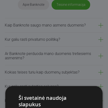
Apie Banknote
Teisinė informacija
Kaip Banknote saugo mano asmens duomenis?
Kur galiu rasti privatumo politiką?
Ar Banknote perduoda mano duomenis tretiesiems
asmenims?
Kokias teises turiu kaip duomenų subjektas?
Kur galiu rasti sutarties sąlygas?
Ši svetainė naudoja
Kaip pateikti skundą ar prašymą dėl duomenų?
slapukus