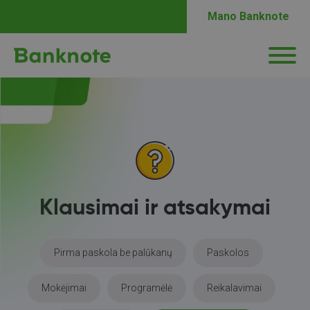
Mano Banknote
Klausimai ir atsakymai
Pirma paskola be palūkanų
Paskolos
Mokėjimai
Programėlė
Reikalavimai