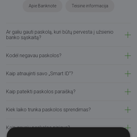
Apie Banknote
Teisinė informacija
Ar galiu gauti paskolą, kuri būtų pervesta į užsienio
banko sąskaitą?
Kodėl negavau paskolos?
Kaip atnaujinti savo „Smart ID“?
Kaip pateikti paskolos paraišką?
Kiek laiko trunka paskolos sprendimas?
Kaip gausiu paskolos pinigus?