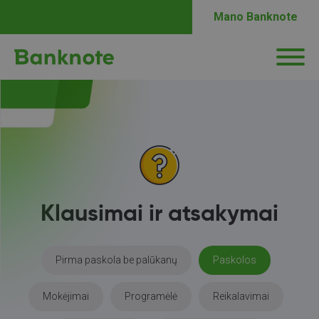
Mano Banknote
Klausimai ir atsakymai
Pirma paskola be palūkanų
Paskolos
Mokėjimai
Programėlė
Reikalavimai