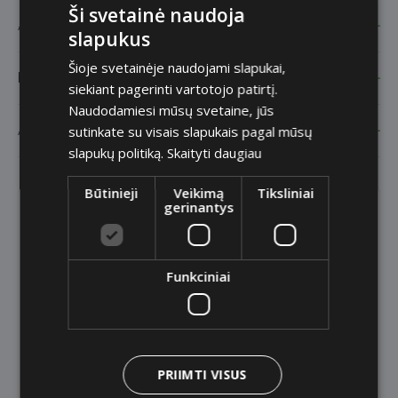
Ši svetainė naudoja
Ar galima pateikti paraišką internetu?
slapukus
Šioje svetainėje naudojami slapukai,
Kokius dokumentus reikia pateikti?
siekiant pagerinti vartotojo patirtį.
Naudodamiesi mūsų svetaine, jūs
Ar galiu pateikti kelias paraiškas vienu metu?
sutinkate su visais slapukais pagal mūsų
slapukų politiką.
Skaityti daugiau
Būtinieji
Veikimą
Tiksliniai
gerinantys
Užduokite savo klausimą
El. paštas
Funkciniai
Tema
PRIIMTI VISUS