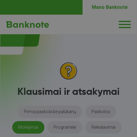
Mano Banknote
Klausimai ir atsakymai
Pirma paskola be palūkanų
Paskolos
Mokėjimai
Programėlė
Reikalavimai