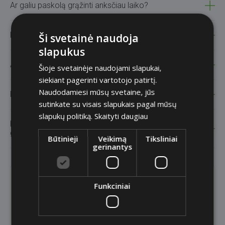
Ar galiu paskolą grąžinti anksčiau laiko?
Kas nutinka, jei pavėluoju atlikti mokėjimą?
Ši svetainė naudoja
slapukus
Ar gausiu priminimus apie mokėjimus?
Šioje svetainėje naudojami slapukai,
siekiant pagerinti vartotojo patirtį.
Naudodamiesi mūsų svetaine, jūs
Kaip galiu grąžinti paskolą?
sutinkate su visais slapukais pagal mūsų
slapukų politiką.
Skaityti daugiau
Ką turėčiau daryti, jeigu susiduriu su sunkumais
grąžinant paskolą?
Būtinieji
Veikimą
Tiksliniai
gerinantys
Užduokite savo klausimą
Funkciniai
El. paštas